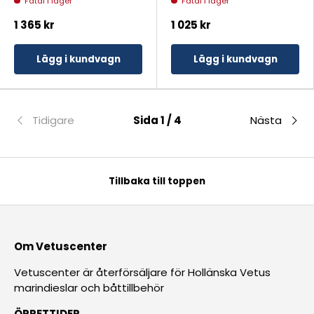
Fåtal i lager
Fåtal i lager
1 365 kr
1 025 kr
Lägg i kundvagn
Lägg i kundvagn
Tidigare
Sida 1 / 4
Nästa
Tillbaka till toppen
Om Vetuscenter
Vetuscenter är återförsäljare för Hollänska Vetus
marindieslar och båttillbehör
ÖPPETTIDER