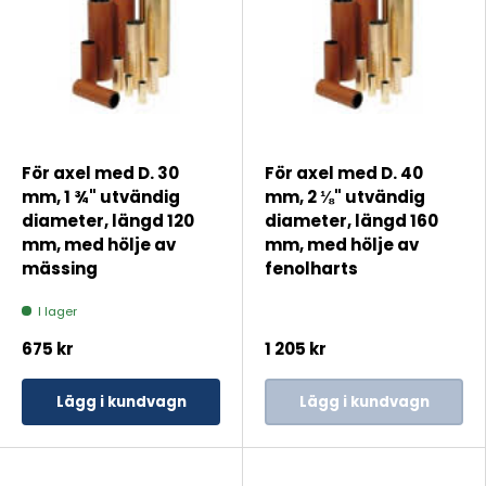
För axel med D. 30
För axel med D. 40
mm, 1 ¾" utvändig
mm, 2 ⅛" utvändig
diameter, längd 120
diameter, längd 160
mm, med hölje av
mm, med hölje av
mässing
fenolharts
I lager
675 kr
1 205 kr
Lägg i kundvagn
Lägg i kundvagn