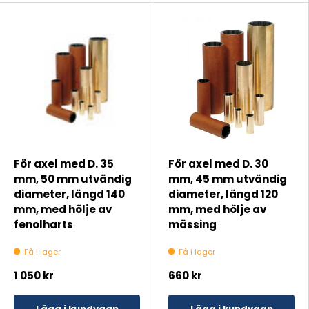
För axel med D. 35
För axel med D. 30
mm, 50 mm utvändig
mm, 45 mm utvändig
diameter, längd 140
diameter, längd 120
mm, med hölje av
mm, med hölje av
fenolharts
mässing
Få i lager
Få i lager
1 050 kr
660 kr