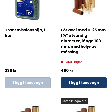
Transmissionsolja, 1
För axel med D. 25 mm,
liter
1 ½" utvändig
diameter, längd 100
mm, med hölje av
mässing
Fåtal i lager
235 kr
490 kr
Lägg i kundvagn
Lägg i kundvagn
Beställningsvara