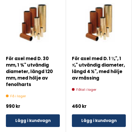
För axel med D. 30
För axel med D. 1 ⅛", 1
mm, 1 ¾" utvändig
⅝" utvändig diameter,
diameter, längd 120
längd 4 ½", med hölje
mm, med hölje av
av mässing
fenolharts
Fåtal i lager
Få i lager
990 kr
460 kr
Lägg i kundvagn
Lägg i kundvagn