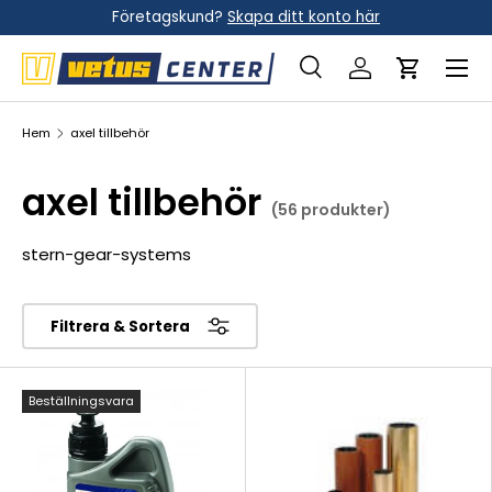
Företagskund?
Skapa ditt konto här
Hoppa till innehållet
Meny
Sök
Logga in
Vagn
Sök
Sök
Hem
axel tillbehör
axel tillbehör
(56 produkter)
stern-gear-systems
Filtrera & Sortera
Beställningsvara