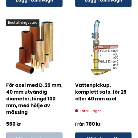
Lägg i kundvagn
Lägg i kundvagn
Beställningsvara
För axel med D. 25 mm,
Vattenpickup,
40 mm utvändig
komplett sats, för 25
diameter, längd 100
eller 40 mm axel
mm, med hölje av
Fåtal i lager
mässing
560 kr
Från
780 kr