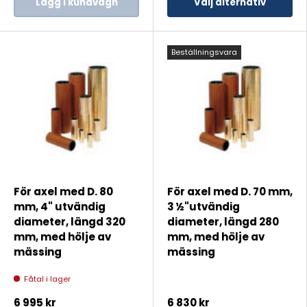
Lägg i kundvagn
Välj alternativ
Beställningsvara
För axel med D. 80
För axel med D. 70 mm,
mm, 4" utvändig
3 ½"utvändig
diameter, längd 320
diameter, längd 280
mm, med hölje av
mm, med hölje av
mässing
mässing
Fåtal i lager
6 995 kr
6 830 kr