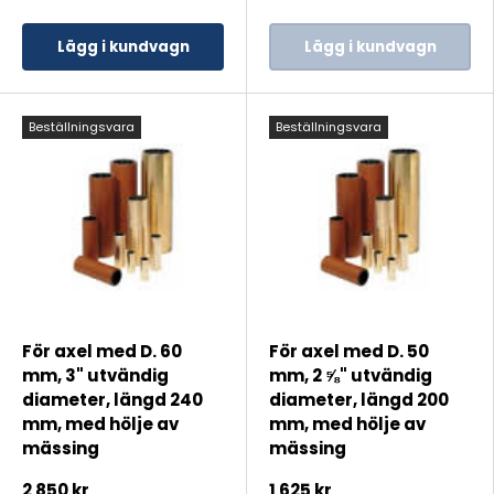
Lägg i kundvagn
Lägg i kundvagn
Beställningsvara
Beställningsvara
För axel med D. 60
För axel med D. 50
mm, 3" utvändig
mm, 2 ⅝" utvändig
diameter, längd 240
diameter, längd 200
mm, med hölje av
mm, med hölje av
mässing
mässing
2 850 kr
1 625 kr