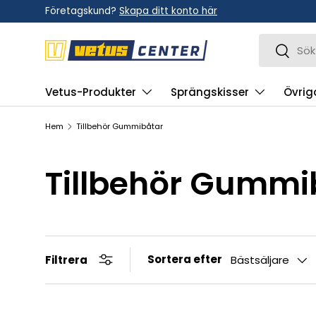
Företagskund?
Skapa ditt konto här
Hoppa till innehållet
Sök
Sök
Vetus-Produkter
Sprängskisser
Övrig
Hem
Tillbehör Gummibåtar
Tillbehör Gummi
Sortera efter
Filtrera
Bästsäljare