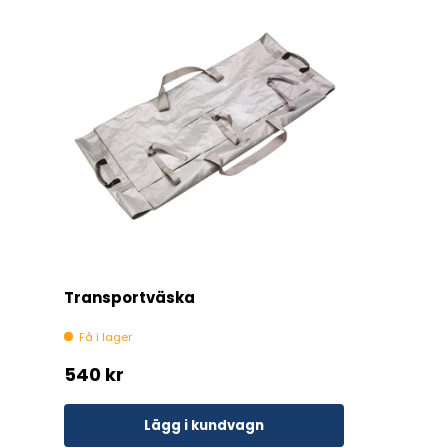
Transportväska
Få i lager
540 kr
Lägg i kundvagn