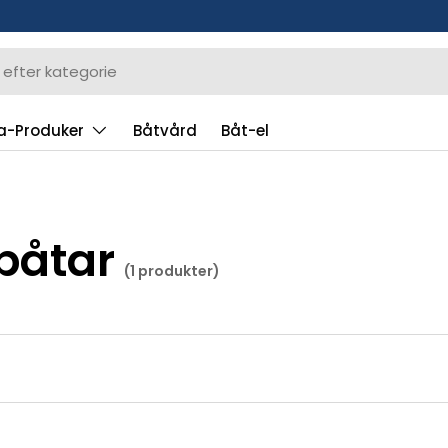
a-Produker
Båtvård
Båt-el
båtar
(1 produkter)