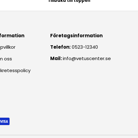
Tillbaka till toppen
formation
Företagsinformation
pvillkor
Telefon:
0523-12340
Mail:
info@vetuscenter.se
m oss
kretesspolicy