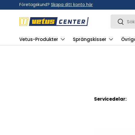
Företagskund?
Skapa ditt konto här
Hoppa till innehållet
Sök
Sök
Vetus-Produkter
Sprängskisser
Övrig
Servicedelar: