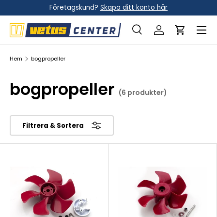
Företagskund?
Skapa ditt konto här
Hoppa till innehållet
Meny
Sök
Logga in
Vagn
Sök
Sök
Hem
bogpropeller
bogpropeller
(6 produkter)
Filtrera & Sortera