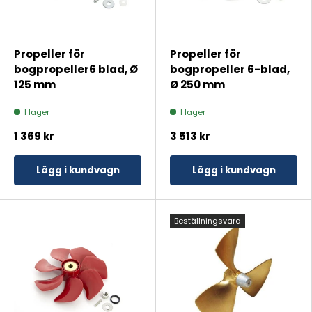
Propeller för
Propeller för
bogpropeller6 blad, Ø
bogpropeller 6-blad,
125 mm
Ø 250 mm
I lager
I lager
1 369 kr
3 513 kr
Lägg i kundvagn
Lägg i kundvagn
Beställningsvara