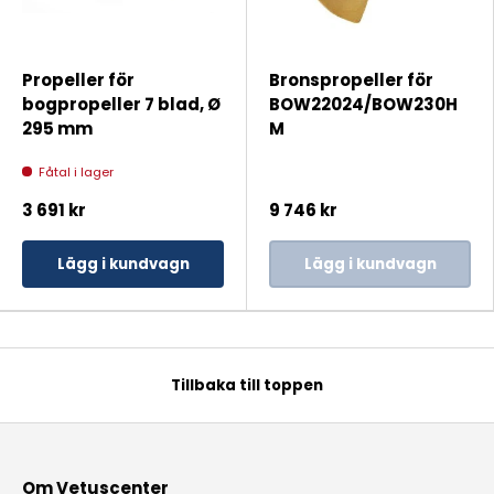
Propeller för
Bronspropeller för
bogpropeller 7 blad, Ø
BOW22024/BOW230H
295 mm
M
Fåtal i lager
3 691 kr
9 746 kr
Lägg i kundvagn
Lägg i kundvagn
Tillbaka till toppen
Om Vetuscenter