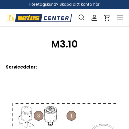
Företagskund?
Skapa ditt konto här
Hoppa till innehållet
Meny
Sök
Logga in
Vagn
Sök
Sök
M3.10
Servicedelar: