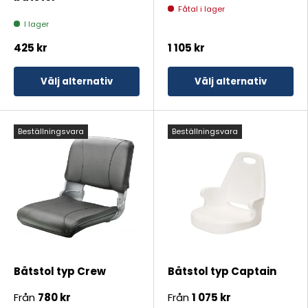
Fåtal i lager
I lager
425 kr
1 105 kr
Välj alternativ
Välj alternativ
Beställningsvara
Beställningsvara
Båtstol typ Crew
Båtstol typ Captain
Från
780 kr
Från
1 075 kr