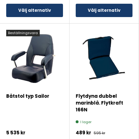
Välj alternativ
Välj alternativ
Beställningsvara
Båtstol typ Sailor
Flytdyna dubbel
marinblå. Flytkraft
166N
I lager
5 535 kr
489 kr
595 kr