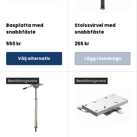
Basplatta med
Stolssvirvel med
snabbfäste
snabbfäste
550 kr
255 kr
Välj alternativ
Lägg i kundvagn
Beställningsvara
Beställningsvara