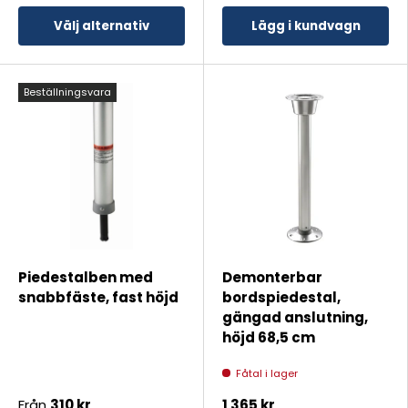
Välj alternativ
Lägg i kundvagn
Beställningsvara
Piedestalben med
Demonterbar
snabbfäste, fast höjd
bordspiedestal,
gängad anslutning,
höjd 68,5 cm
Fåtal i lager
Från
310 kr
1 365 kr