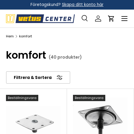
Företagskund?
Skapa ditt konto här
Hoppa till innehållet
Meny
Sök
Logga in
Vagn
Sök
Sök
Hem
komfort
komfort
(40 produkter)
Filtrera & Sortera
Beställningsvara
Beställningsvara