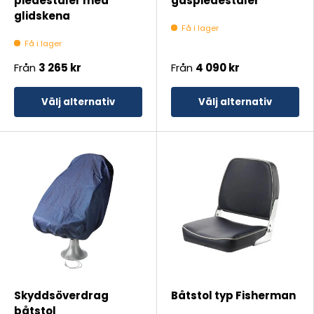
piedestaler med
gaspiedestaler
glidskena
Få i lager
Få i lager
Från
3 265 kr
Från
4 090 kr
Välj alternativ
Välj alternativ
Skyddsöverdrag
Båtstol typ Fisherman
båtstol