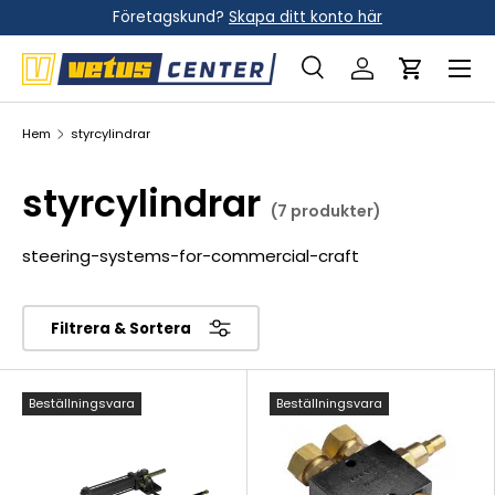
Företagskund?
Skapa ditt konto här
Hoppa till innehållet
Meny
Sök
Logga in
Vagn
Sök
Sök
Hem
styrcylindrar
styrcylindrar
(7 produkter)
steering-systems-for-commercial-craft
Filtrera & Sortera
Beställningsvara
Beställningsvara