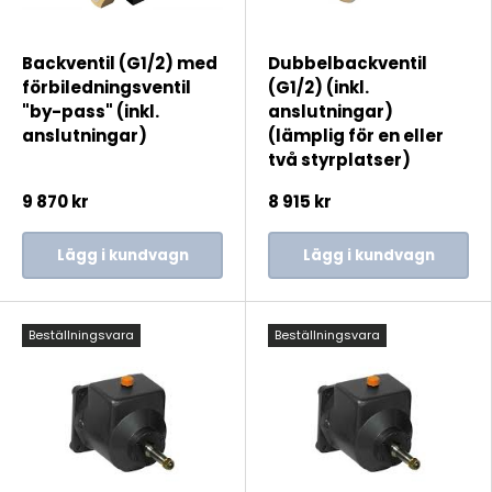
Backventil (G1/2) med
Dubbelbackventil
förbiledningsventil
(G1/2) (inkl.
"by-pass" (inkl.
anslutningar)
anslutningar)
(lämplig för en eller
två styrplatser)
9 870 kr
8 915 kr
Lägg i kundvagn
Lägg i kundvagn
Beställningsvara
Beställningsvara