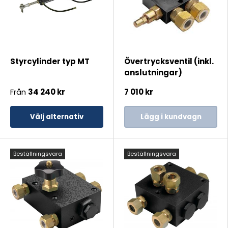
Styrcylinder typ MT
Övertrycksventil (inkl.
anslutningar)
Från
34 240 kr
7 010 kr
Välj alternativ
Lägg i kundvagn
Beställningsvara
Beställningsvara