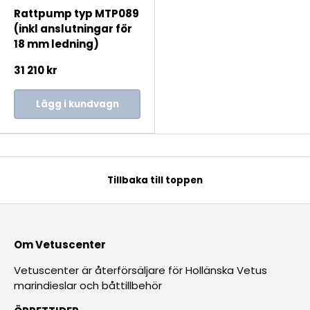
Rattpump typ MTP089
(inkl anslutningar för
18 mm ledning)
31 210 kr
Lägg i kundvagn
Tillbaka till toppen
Om Vetuscenter
Vetuscenter är återförsäljare för Hollänska Vetus
marindieslar och båttillbehör