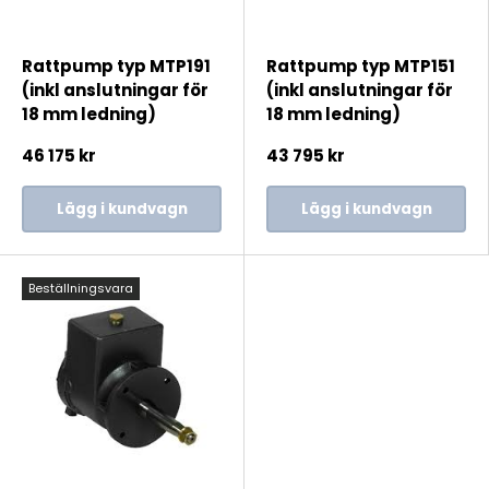
Rattpump typ MTP191
Rattpump typ MTP151
(inkl anslutningar för
(inkl anslutningar för
18 mm ledning)
18 mm ledning)
46 175 kr
43 795 kr
Lägg i kundvagn
Lägg i kundvagn
Beställningsvara