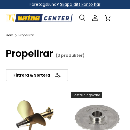
Företagskund?
Skapa ditt konto här
Hoppa till innehållet
Meny
Sök
Logga in
Vagn
Sök
Sök
Hem
Propellrar
Propellrar
(3 produkter)
Filtrera & Sortera
Beställningsvara