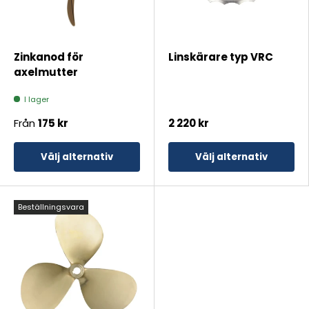
Zinkanod för
Linskärare typ VRC
axelmutter
I lager
Från
175 kr
2 220 kr
Välj alternativ
Välj alternativ
Beställningsvara