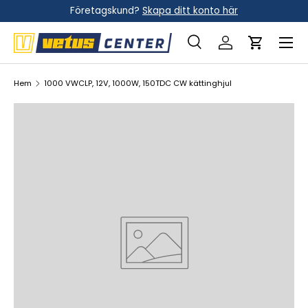
Företagskund?
Skapa ditt konto här
Hoppa till innehållet
Meny
Sök
Logga in
Vagn
Sök
Sök
Hem
1000 VWCLP, 12V, 1000W, 150TDC CW kättinghjul