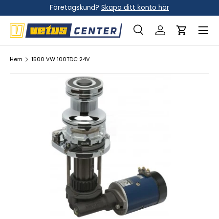
Företagskund?
Skapa ditt konto här
Hoppa till innehållet
Meny
Sök
Logga in
Vagn
Sök
Sök
Hem
1500 VW 100TDC 24V