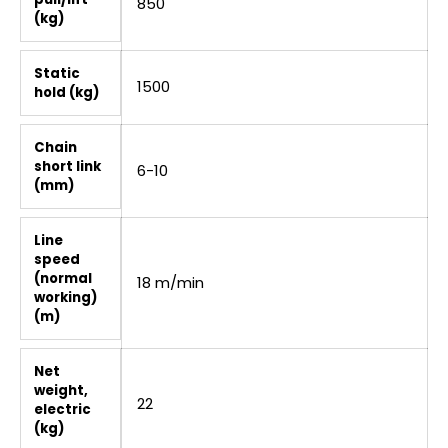
850
(kg)
Static
1500
hold (kg)
Chain
short link
6-10
(mm)
Line
speed
(normal
18 m/min
working)
(m)
Net
weight,
22
electric
(kg)