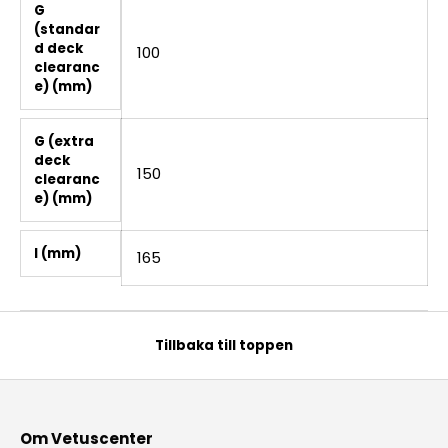
G
(standar
d deck
100
clearanc
e) (mm)
G (extra
deck
150
clearanc
e) (mm)
I (mm)
165
Tillbaka till toppen
Om Vetuscenter