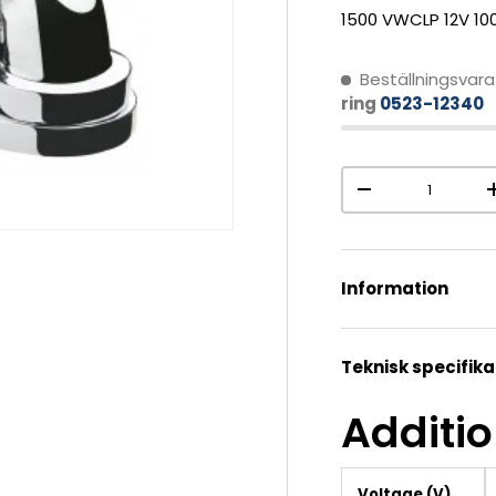
1500 VWCLP 12V 100
Beställningsvara
ring
0523-12340
Antal
-
Information
Teknisk specifika
Additio
Voltage (V)