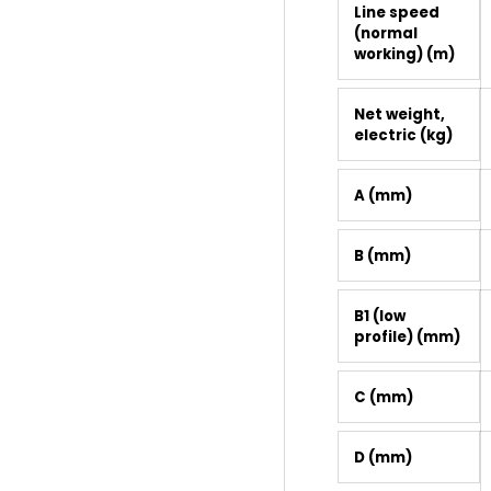
Line speed
(normal
working) (m)
Net weight,
electric (kg)
A (mm)
B (mm)
B1 (low
profile) (mm)
C (mm)
D (mm)