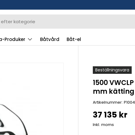
a-Produker
Båtvård
Båt-el
Beställningsvara
1500 VWCLP 1
mm kätting
Artikelnummer:
P100
37 135 kr
Inkl. moms