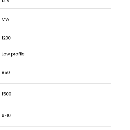
12 V
CW
1200
Low profile
850
1500
6-10