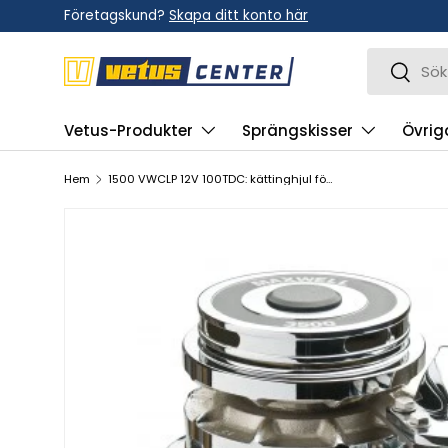
Företagskund?
Skapa ditt konto här
Hoppa till innehållet
Sök
Sök
Vetus-Produkter
Sprängskisser
Övrig
Hem
1500 VWCLP 12V 100TDC: kättinghjul för 6-10 mm kätting