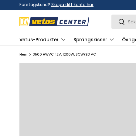
Företagskund?
Skapa ditt konto här
Hoppa till innehållet
Sök
Sök
Vetus-Produkter
Sprängskisser
Övrig
Hem
3500 HWVC, 12V, 1200W, SCW/SD VC