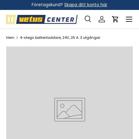
Företagskund?
Skapa ditt konto här
Hoppa till innehållet
Meny
Sök
Logga in
Vagn
Sök
Sök
Hem
4-stegs batteriladdare, 24V, 25 A. 3 utgångar