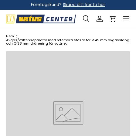
Företagskund?
Skapa ditt konto här
Hoppa till innehållet
Meny
Sök
Logga in
Vagn
Sök
Sök
Hem
Avgas/vattenseparator med roterbara stosar för Ø 45 mm avgasslang
och Ø 38 mm dränering för vattnet