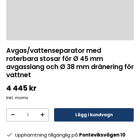
Avgas/vattenseparator med
roterbara stosar för Ø 45 mm
avgasslang och Ø 38 mm dränering för
vattnet
4 445 kr
Inkl. moms
Antal
Lägg i kundvagn
-
+
Upphämtning tillgänglig på
Ponteviksvägen 10