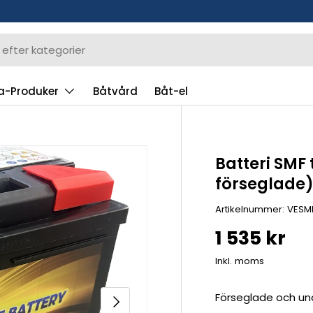
a-Produker
Båtvård
Båt-el
Batteri SMF
förseglade
Artikelnummer:
VESM
1 535 kr
Inkl. moms
Förseglade och und
Nästa