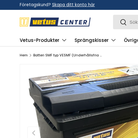
Företagskund?
Skapa ditt konto här
Hoppa till innehållet
Sök
Sök
Vetus-Produkter
Sprängskisser
Övrig
Hem
Batteri SMF typ VESMF (Underhållsfria förseglade)
Tidigare