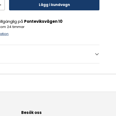
Lägg i kundvagn
+
llgänglig på
Ponteviksvägen 10
inom 24 timmar
mation
Besök oss