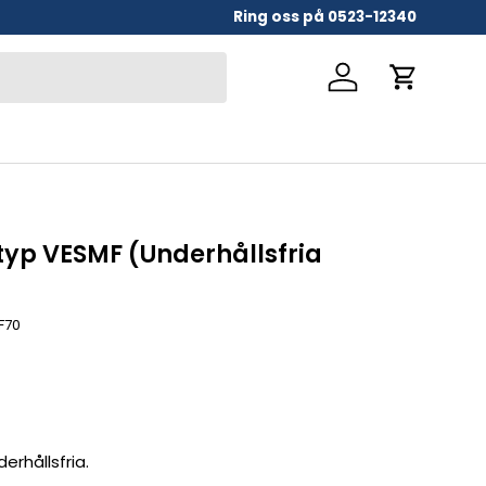
Ring oss på 0523-12340
Logga in
Vagn
 typ VESMF (Underhållsfria
)
F70
erhållsfria.