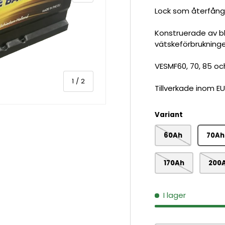
Lock som återfång
Konstruerade av bl
vätskeförbrukninge
VESMF60, 70, 85 och
av
1
/
2
Tillverkade inom EU
Variant
60Ah
70Ah
170Ah
200
I lager