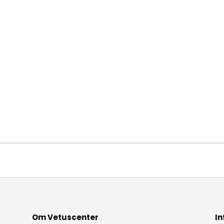
Om Vetuscenter
In