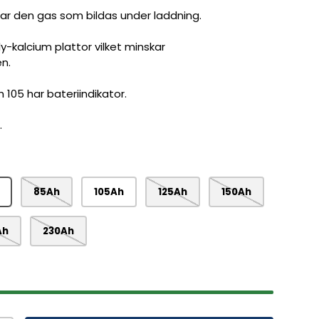
ar den gas som bildas under laddning.
y-kalcium plattor vilket minskar
n.
 105 har bateriindikator.
.
85Ah
105Ah
125Ah
150Ah
Ah
230Ah