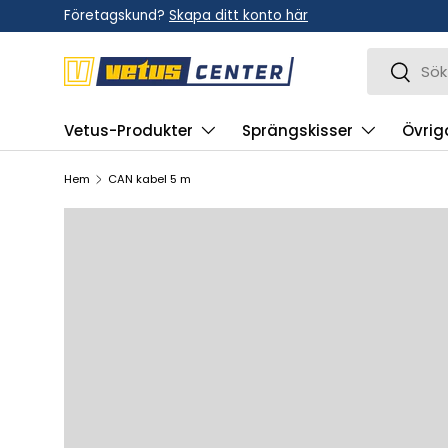
Företagskund?
Skapa ditt konto här
Hoppa till innehållet
Sök
Sök
Vetus-Produkter
Sprängskisser
Övrig
Hem
CAN kabel 5 m