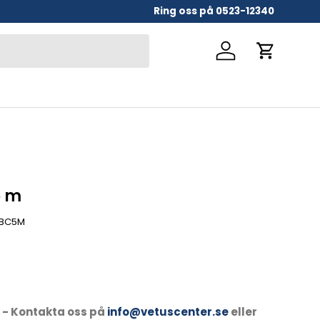
Ring oss på 0523-12340
Logga in
Vagn
5 m
BC5M
- Kontakta oss på
info@vetuscenter.se
eller