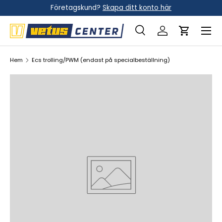
Företagskund?
Skapa ditt konto här
Hoppa till innehållet
Meny
Sök
Logga in
Vagn
Sök
Sök
Hem
Ecs trolling/PWM (endast på specialbeställning)