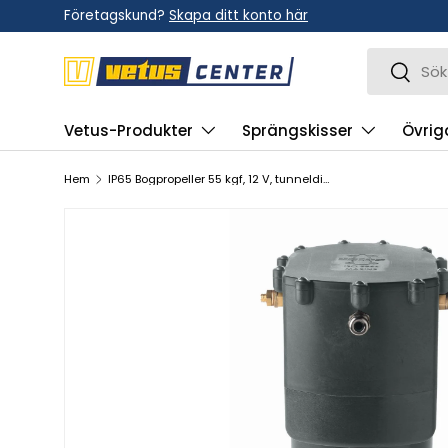
Företagskund?
Skapa ditt konto här
Hoppa till innehållet
Sök
Sök
Vetus-Produkter
Sprängskisser
Övrig
Hem
IP65 Bogpropeller 55 kgf, 12 V, tunneldiameter 150 mm