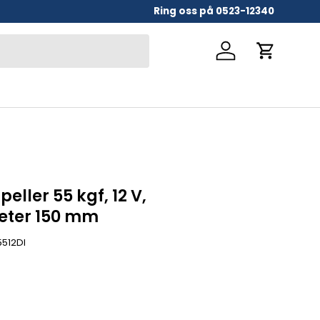
Ring oss på 0523-12340
Logga in
Vagn
eller 55 kgf, 12 V,
eter 150 mm
512DI