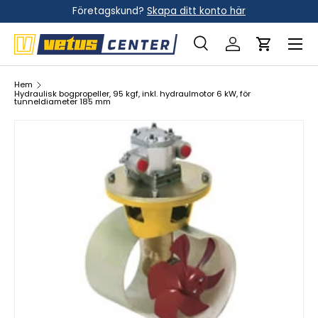
Företagskund?
Skapa ditt konto här
Hoppa till innehållet
Meny
Sök
Logga in
Vagn
Sök
Sök
Hem
Hydraulisk bogpropeller, 95 kgf, inkl. hydraulmotor 6 kW, för
tunneldiameter 185 mm