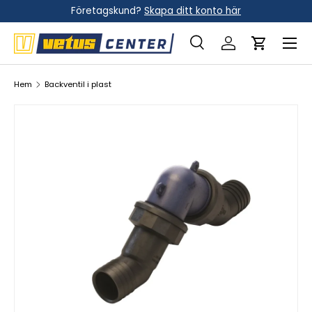
Företagskund?
Skapa ditt konto här
Hoppa till innehållet
Meny
Sök
Logga in
Vagn
Sök
Sök
Hem
Backventil i plast