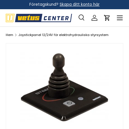
Företagskund?
Skapa ditt konto här
Hoppa till innehållet
Meny
Sök
Logga in
Vagn
Sök
Sök
Hem
Joystickpanel 12/24V för elektrohydrauliska styrsystem