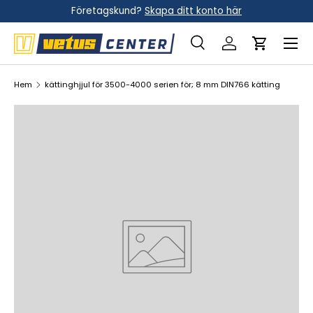
Företagskund?
Skapa ditt konto här
Hoppa till innehållet
Meny
Sök
Logga in
Vagn
Sök
Sök
Hem
kättinghjjul för 3500-4000 serien för; 8 mm DIN766 kätting