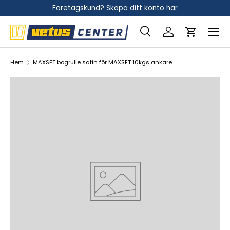
Företagskund?
Skapa ditt konto här
Hoppa till innehållet
Meny
Sök
Logga in
Vagn
Sök
Sök
Hem
MAXSET bogrulle satin för MAXSET 10kgs ankare