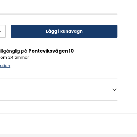
Lägg i kundvagn
+
llgänglig på
Ponteviksvägen 10
inom 24 timmar
mation