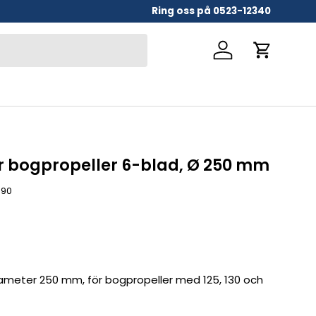
Ring oss på 0523-12340
Logga in
Vagn
ör bogpropeller 6-blad, Ø 250 mm
090
diameter 250 mm, för bogpropeller med 125, 130 och