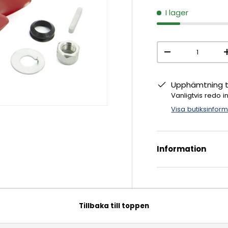
I lager
Antal
-
Upphämtning ti
Vanligtvis redo 
Visa butiksinfor
Information
Tillbaka till toppen