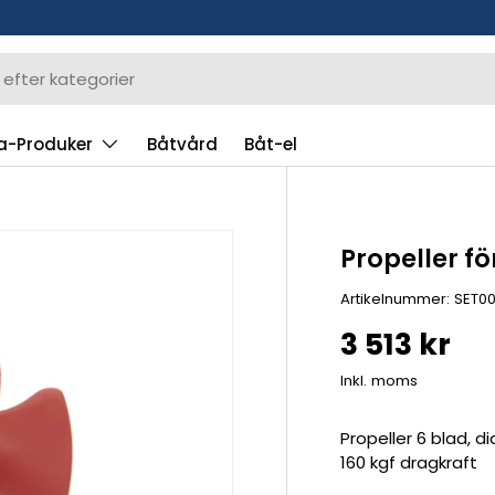
a-Produker
Båtvård
Båt-el
Propeller f
Artikelnummer:
SET0
3 513 kr
Inkl. moms
Propeller 6 blad, 
160 kgf dragkraft