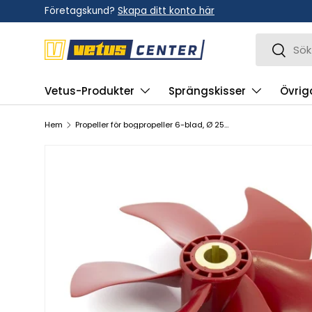
Företagskund?
Skapa ditt konto här
Hoppa till innehållet
Sök
Sök
Vetus-Produkter
Sprängskisser
Övrig
Hem
Propeller för bogpropeller 6-blad, Ø 250 mm