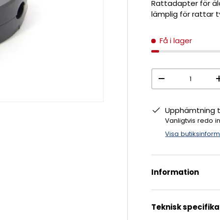
Rattadapter för äld
lämplig för rattar 
Få i lager
Antal
-
Upphämtning ti
Vanligtvis redo 
Visa butiksinfor
Information
Teknisk specifika