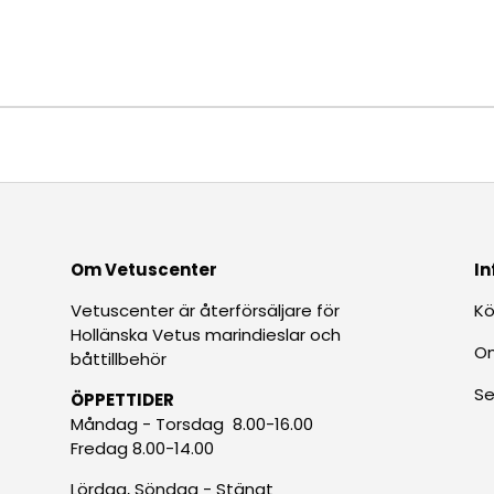
Om Vetuscenter
In
Vetuscenter är återförsäljare för
Kö
Hollänska Vetus marindieslar och
O
båttillbehör
Se
ÖPPETTIDER
Måndag - Torsdag 8.00-16.00
Fredag 8.00-14.00
Lördag, Söndag - Stängt