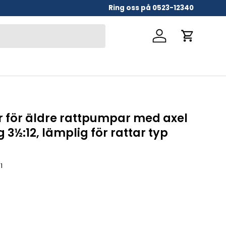
Ring oss på 0523-12340
Logga in
Vagn
 för äldre rattpumpar med axel
ng 3½:12, lämplig för rattar typ
1