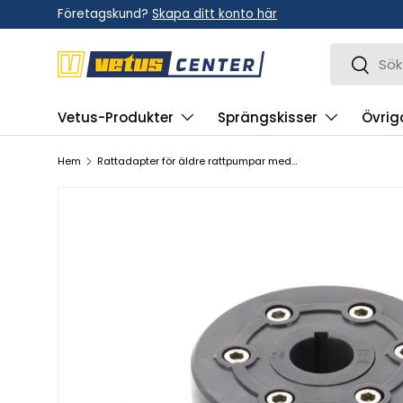
Företagskund?
Skapa ditt konto här
Hoppa till innehållet
Sök
Sök
Vetus-Produkter
Sprängskisser
Övrig
Hem
Rattadapter för äldre rattpumpar med axel D. 1". stigning 3½:12, lämplig för rattar typ PRO