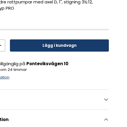
re rattpumpar med axel D, 1", stigning 3½:12,
typ PRO
Lägg i kundvagn
+
llgänglig på
Ponteviksvägen 10
inom 24 timmar
mation
tion