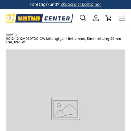
Företagskund?
Skapa ditt konto här
Hoppa till innehållet
Meny
Sök
Logga in
Vagn
Sök
Sök
Hem
RC12-12 12V 190TDC CW kättinghjul + lintrumma, 13mm kätting 20mm
lina, 1200W