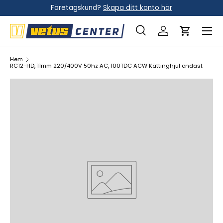
Företagskund?
Skapa ditt konto här
Hoppa till innehållet
Meny
Sök
Logga in
Vagn
Sök
Sök
Hem
RC12-HD, 11mm 220/400V 50hz AC, 100TDC ACW Kättinghjul endast