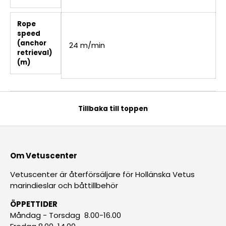
Rope
speed
(anchor
24 m/min
retrieval)
(m)
Tillbaka till toppen
Om Vetuscenter
Vetuscenter är återförsäljare för Hollänska Vetus
marindieslar och båttillbehör
ÖPPETTIDER
Måndag - Torsdag 8.00-16.00