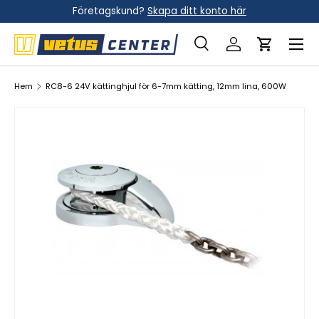
Företagskund?
Skapa ditt konto här
Hoppa till innehållet
Meny
Sök
Logga in
Vagn
Sök
Sök
Hem
RC8-6 24V kättinghjul för 6-7mm kätting, 12mm lina, 600W