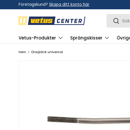
Företagskund?
Skapa ditt konto här
Hoppa till innehållet
Sök
Sök
Vetus-Produkter
Sprängskisser
Övrig
Hem
Draglänk universal