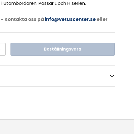
t i utombordaren. Passar L och H serien.
- Kontakta oss på
info@vetuscenter.se
eller
Beställningsvara
+