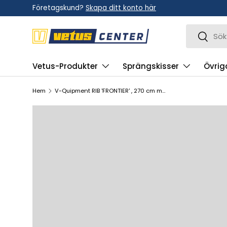
Företagskund?
Skapa ditt konto här
Hoppa till innehållet
Sök
Sök
Vetus-Produkter
Sprängskisser
Övrig
Hem
V-Quipment RIB 'FRONTIER' , 270 cm med förlig toft samt slät durk