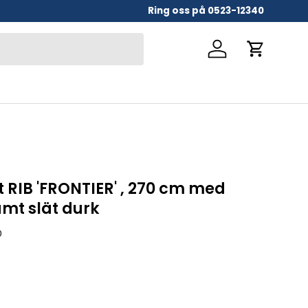
Ring oss på 0523-12340
Logga in
Vagn
RIB 'FRONTIER' , 270 cm med
samt slät durk
0