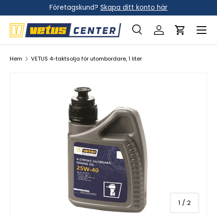
Företagskund?
Skapa ditt konto här
Hoppa till innehållet
Meny
Sök
Logga in
Vagn
Sök
Sök
Hem
VETUS 4-taktsolja för utombordare, 1 liter
av
1
/
2